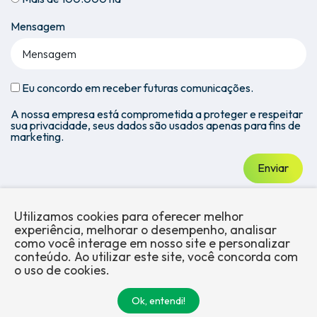
Mensagem
Eu concordo em receber futuras comunicações.
A nossa empresa está comprometida a proteger e respeitar
sua privacidade, seus dados são usados apenas para fins de
marketing.
Enviar
Utilizamos cookies para oferecer melhor
experiência, melhorar o desempenho, analisar
como você interage em nosso site e personalizar
conteúdo. Ao utilizar este site, você concorda com
Sobre a
Mercados
Produtos
Blog
Trabalhe
Conformidade
o uso de cookies.
Audsat
conosco
Ok, entendi!