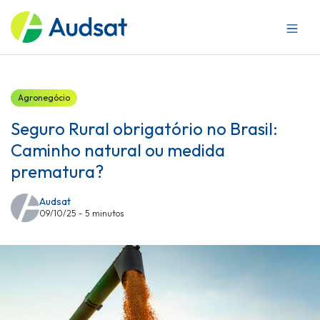
Sobre a Audsat
Mercados
Produtos
Blog
Agronegócio
Trabalhe conosco
Seguro Rural obrigatório no Brasil:
Caminho natural ou medida
prematura?
Audsat
09/10/25 - 5 minutos